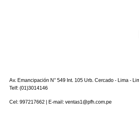
Nuestras Tiendas
Av. Emancipación N° 549 Int. 105 Urb. Cercado - Lima - Li
Telf: (01)3014146
Cel: 997217662 | E-mail: ventas1@pfh.com.pe