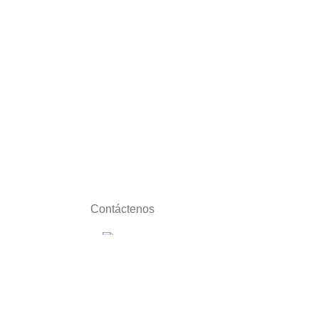
Contáctenos
Jr. Ica N° 727 -
Cercado de Lima - Lima
Cel: 905 466 123 / 997
218 381 | 997 218 505 I 997 217 662 /