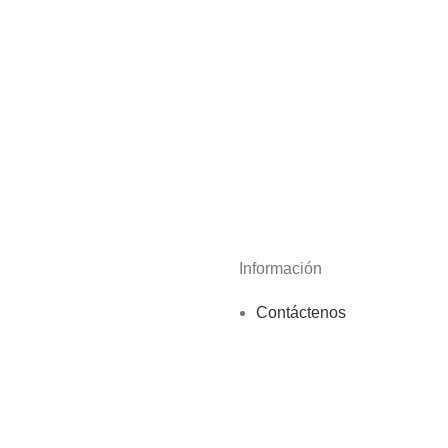
Información
Contáctenos
Nosotros
Políticas de privacidad
Nuestras Tiendas