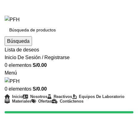
REALIZAMOS ENVÍOS A NIVEL NACIONAL - ATENCIÓN
24/7
Búsqueda
Lista de deseos
Inicio De Sesión / Registrarse
0
elementos
S/
0.00
Menú
0
elementos
S/
0.00
Inicio
Nosotros
Reactivos
Equipos De Laboratorio
Materiales
Ofertas
Contáctenos
(01) 330 8226
Productos