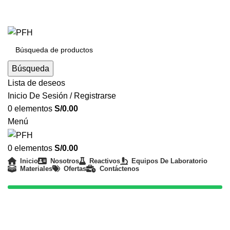
REALIZAMOS ENVÍOS A NIVEL NACIONAL - ATENCIÓN
24/7
Búsqueda
Lista de deseos
Inicio De Sesión / Registrarse
0
elementos
S/
0.00
Menú
0
elementos
S/
0.00
Inicio
Nosotros
Reactivos
Equipos De Laboratorio
Materiales
Ofertas
Contáctenos
(01) 330 8226
Productos