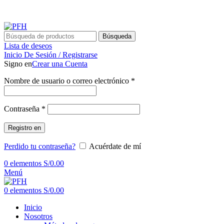
REALIZAMOS ENVÍOS A NIVEL NACIONAL - ATENCIÓN
24/7
Búsqueda
Lista de deseos
Inicio De Sesión / Registrarse
Signo en
Crear una Cuenta
Nombre de usuario o correo electrónico
*
Contraseña
*
Registro en
Perdido tu contraseña?
Acuérdate de mí
0
elementos
S/
0.00
Menú
0
elementos
S/
0.00
Inicio
Nosotros