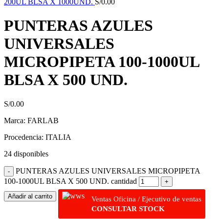
200UL BLSA X 1000UND.
S/
0.00
PUNTERAS AZULES
UNIVERSALES
MICROPIPETA 100-1000UL
BLSA X 500 UND.
S/
0.00
Marca: FARLAB
Procedencia: ITALIA
24 disponibles
PUNTERAS AZULES UNIVERSALES MICROPIPETA
100-1000UL BLSA X 500 UND. cantidad
Añadir al carrito
Ventas Oficina / Ejecutivo de ventas
CONSULTAR STOCK