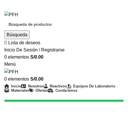
REALIZAMOS ENVÍOS A NIVEL NACIONAL - ATENCIÓN 24/7
Búsqueda
Lista de deseos
Inicio De Sesión / Registrarse
0
elementos
S/
0.00
Menú
0
elementos
S/
0.00
Inicio
Nosotros
Reactivos
Equipos De Laboratorio
Materiales
Ofertas
Contáctenos
(01) 330 8226
Haga Click para agrandar