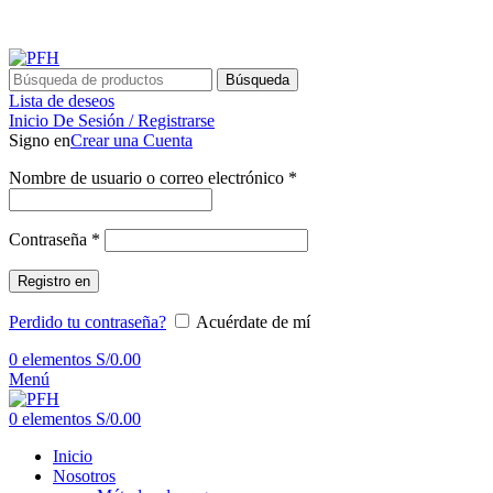
REALIZAMOS ENVÍOS A NIVEL NACIONAL - ATENCIÓN
24/7
Búsqueda
Lista de deseos
Inicio De Sesión / Registrarse
Signo en
Crear una Cuenta
Nombre de usuario o correo electrónico
*
Contraseña
*
Registro en
Perdido tu contraseña?
Acuérdate de mí
0
elementos
S/
0.00
Menú
0
elementos
S/
0.00
Inicio
Nosotros