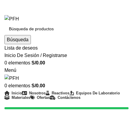
REALIZAMOS ENVÍOS A NIVEL NACIONAL - ATENCIÓN
24/7
Búsqueda
Lista de deseos
Inicio De Sesión / Registrarse
0
elementos
S/
0.00
Menú
0
elementos
S/
0.00
Inicio
Nosotros
Reactivos
Equipos De Laboratorio
Materiales
Ofertas
Contáctenos
(01) 330 8226
Haga Click para agrandar